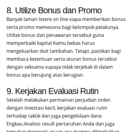
8. Utilize Bonus dan Promo
Banyak laman lotere on line siapa memberikan bonus
serta promo memesona bagi kelompok pelakunya.
Utilize bonus dan penawaran tersebut guna
memperbaiki kapital Kamu bebas harus
mengeluarkan duit tambahan. Tetapi, pastikan bagi
membaca ketentuan serta aturan bonus tersebut
dengan seksama supaya tidak terjebak di dalam
bonus apa berujung atas kerugian.
9. Kerjakan Evaluasi Rutin
Setelah melakukan permainan perjudian onlen
dengan investasi kecil, kerjakan evaluasi rutin
terhadap taktik dan juga pengelolaan dana
Engkau.Analisis result pertaruhan Anda dan juga
temukan mengerti apaan apa mampu ditingkatkan