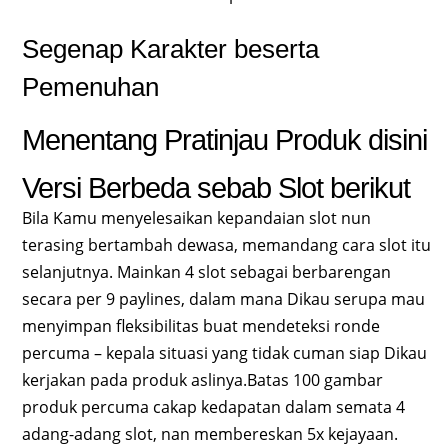
Segenap Karakter beserta
Pemenuhan
Menentang Pratinjau Produk disini
Versi Berbeda sebab Slot berikut
Bila Kamu menyelesaikan kepandaian slot nun
terasing bertambah dewasa, memandang cara slot itu
selanjutnya. Mainkan 4 slot sebagai berbarengan
secara per 9 paylines, dalam mana Dikau serupa mau
menyimpan fleksibilitas buat mendeteksi ronde
percuma – kepala situasi yang tidak cuman siap Dikau
kerjakan pada produk aslinya.Batas 100 gambar
produk percuma cakap kedapatan dalam semata 4
adang-adang slot, nan membereskan 5x kejayaan.