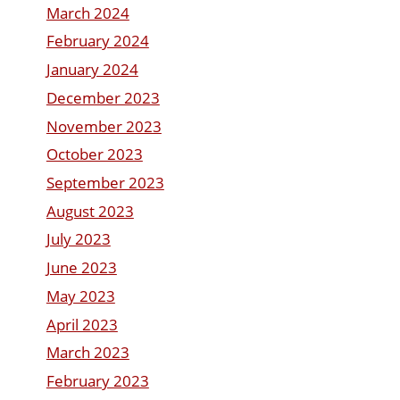
March 2024
February 2024
January 2024
December 2023
November 2023
October 2023
September 2023
August 2023
July 2023
June 2023
May 2023
April 2023
March 2023
February 2023