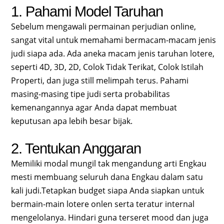
1. Pahami Model Taruhan
Sebelum mengawali permainan perjudian online,
sangat vital untuk memahami bermacam-macam jenis
judi siapa ada. Ada aneka macam jenis taruhan lotere,
seperti 4D, 3D, 2D, Colok Tidak Terikat, Colok Istilah
Properti, dan juga still melimpah terus. Pahami
masing-masing tipe judi serta probabilitas
kemenangannya agar Anda dapat membuat
keputusan apa lebih besar bijak.
2. Tentukan Anggaran
Memiliki modal mungil tak mengandung arti Engkau
mesti membuang seluruh dana Engkau dalam satu
kali judi.Tetapkan budget siapa Anda siapkan untuk
bermain-main lotere onlen serta teratur internal
mengelolanya. Hindari guna terseret mood dan juga