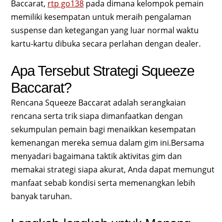
Baccarat,
rtp go138
pada dimana kelompok pemain
memiliki kesempatan untuk meraih pengalaman
suspense dan ketegangan yang luar normal waktu
kartu-kartu dibuka secara perlahan dengan dealer.
Apa Tersebut Strategi Squeeze
Baccarat?
Rencana Squeeze Baccarat adalah serangkaian
rencana serta trik siapa dimanfaatkan dengan
sekumpulan pemain bagi menaikkan kesempatan
kemenangan mereka semua dalam gim ini.Bersama
menyadari bagaimana taktik aktivitas gim dan
memakai strategi siapa akurat, Anda dapat memungut
manfaat sebab kondisi serta memenangkan lebih
banyak taruhan.