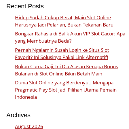
Recent Posts
Hidup Sudah Cukup Berat, Main Slot Online
Harusnya Jadi Pelarian, Bukan Tekanan Baru
Bongkar Rahasia di Balik Akun VIP Slot Gacor: Apa
yang Membuatnya Beda?
Pernah Ngalamin Susah Login ke Situs Slot
Favorit? Ini Solusinya Pakai Link Alternatif!
Bukan Cuma Gaji, Ini Dia Alasan Kenapa Bonus
Bulanan di Slot Online Bikin Betah Main
Dunia Slot Online yang Berdenyut: Mengapa
Pragmatic Play Slot Jadi Pilihan Utama Pemain
Indonesia
Archives
August 2026