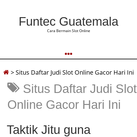
Funtec Guatemala
Cara Bermain Slot Online
>
Situs Daftar Judi Slot Online Gacor Hari Ini
Situs Daftar Judi Slot
Online Gacor Hari Ini
Taktik Jitu guna