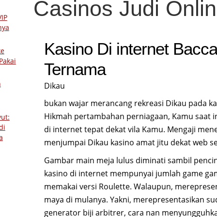
Casinos Judi Onli
VIP
nya
Kasino Di internet Bacca
ke
 Pakai
Ternama
n
Dikau
bukan wajar merancang rekreasi Dikau pada ka
Hikmah pertambahan perniagaan, Kamu saat 
ut:
di
di internet tepat dekat vila Kamu. Mengaji m
a
menjumpai Dikau kasino amat jitu dekat web se
Gambar main meja lulus diminati sambil pencin
kasino di internet mempunyai jumlah game gamb
memakai versi Roulette. Walaupun, merepres
maya di mulanya. Yakni, merepresentasikan su
generator biji arbitrer, cara nan menyungguh