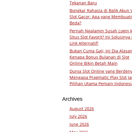
Tekanan Baru
Bongkar Rahasia di Balik Akun 
Slot Gacor: Apa yang Membuat
Beda?
Pernah Ngalamin Susah Login 
Situs Slot Favorit? Ini Solusinya
Link Alternatif!
Bukan Cuma Gaji, Ini Dia Alasa
Kenapa Bonus Bulanan di Slot
Online Bikin Betah Main
Dunia Slot Online yang Berdeny
Mengapa Pragmatic Play Slot Ja
Pilihan Utama Pemain Indonesi
Archives
August 2026
July 2026
June 2026