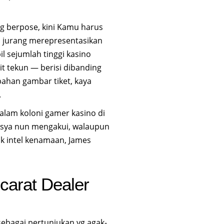
 berpose, kini Kamu harus
 jurang merepresentasikan
l sejumlah tinggi kasino
it tekun — berisi dibanding
ahan gambar tiket, kaya
.
am koloni gamer kasino di
masya nun mengakui, walaupun
ik intel kenamaan, James
carat Dealer
sebagai pertunjukan yg agak-