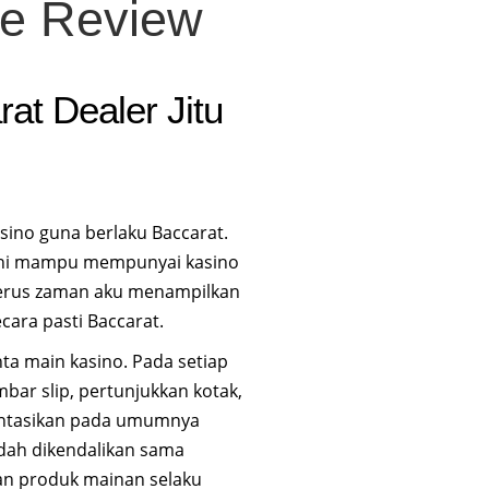
ne Review
rat Dealer Jitu
sino guna berlaku Baccarat.
ini mampu mempunyai kasino
enerus zaman aku menampilkan
cara pasti Baccarat.
ta main kasino. Pada setiap
ar slip, pertunjukkan kotak,
entasikan pada umumnya
dah dikendalikan sama
kan produk mainan selaku