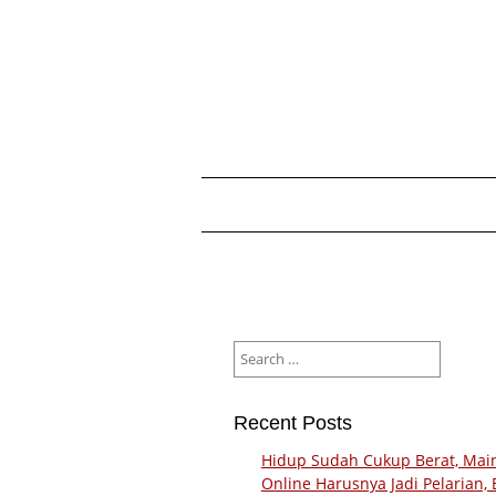
Search
for:
Recent Posts
Hidup Sudah Cukup Berat, Main
Online Harusnya Jadi Pelarian,