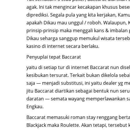
agak. Ini tak mengincar kecakapan khusus bese
diprediksi. Segala pula yang kita kerjakan, Ka
apakah Dikau mau unggul / roboh. Walaupun,
prinsip-prinsip maka menggali kans & imbalan 
Dikau seharga sanggup memukul wisata tersebu
kasino di internet secara berlaku.
Penyuplai tepat Baccarat
yaitu di setiap tur di internet Baccarat nun d
kesibukan tersurat. Terkait bukan dikelola seb
saja — menjadi substitusi, ini yaitu dealer yg 
jitu Baccarat diartikan sebagai bentuk nun ser
daratan — semata wayang memperlawankan sam
Engkau.
Baccarat memasuki roman stay renggang berta
Blackjack maka Roulette. Akan tetapi, tersebut 