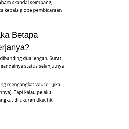
aham skandal seimbang,
rta kepala globe pembicaraan
aka Betapa
erjanya?
a dibanding dua lengah. Surat
 seandainya status selanjutnya
ong mengangkat voucer (jika
hnya). Tapi kalau pelaku
kut di ukuran tiket hit
.