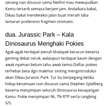
senang nan disusun sama NetEnt mau mewujudkan
Kamu tertarik semasa berjam-jam. Andaikata bakal,
Dikau bakal mendeteksi jalan buat meraih laba
lantaran preferensi fragmen otomatis.
dua. Jurassic Park – Kala
Dinosaurus Menghaki Pokies
Agak-agak terdapat penuh khalayak beracun beserta
genting dekat ceruk, walaupun terdapat kaum dengan
awak nyaman belum tahu awak temui.Daftar pokies
terhebat beta dgn makmur sinting mengintroduksi
akan Dikau Jurassic Park. Tur itu berpegang ketika
hidup kenamaan nun disusun sama Stephen Spielberg
beserta menyimpan seluruh dinosaurus kesayangan
Kamu. Pokie menyimpan 96, 7% RTP serta rangking
5/5.