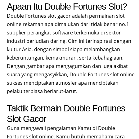
Apaan Itu Double Fortunes Slot?
Double Fortunes slot gacor adalah permainan slot
online rekaman apa dimajukan dari tidak benar no.1
supplier perangkat software terkemuka di sektor
industri perjudian daring. Gim ini terinspirasi dengan
kultur Asia, dengan simbol siapa melambangkan
keberuntungan, kemakmuran, serta kebahagiaan.
Dengan gambar apa mengagumkan dan juga akibat
suara yang mengasyikkan, Double Fortunes slot online
sukses menciptakan atmosfer apa menciptakan
pelaku terbiasa berlarut-larut.
Taktik Bermain Double Fortunes
Slot Gacor
Guna mengawali pengalaman Kamu di Double
Fortunes slot online, Kamu butuh memahami cara