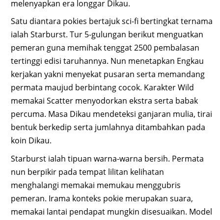
melenyapkan era longgar Dikau.
Satu diantara pokies bertajuk sci-fi bertingkat ternama
ialah Starburst. Tur 5-gulungan berikut menguatkan
pemeran guna memihak tenggat 2500 pembalasan
tertinggi edisi taruhannya. Nun menetapkan Engkau
kerjakan yakni menyekat pusaran serta memandang
permata maujud berbintang cocok. Karakter Wild
memakai Scatter menyodorkan ekstra serta babak
percuma. Masa Dikau mendeteksi ganjaran mulia, tirai
bentuk berkedip serta jumlahnya ditambahkan pada
koin Dikau.
Starburst ialah tipuan warna-warna bersih. Permata
nun berpikir pada tempat lilitan kelihatan
menghalangi memakai memukau menggubris
pemeran. Irama konteks pokie merupakan suara,
memakai lantai pendapat mungkin disesuaikan. Model