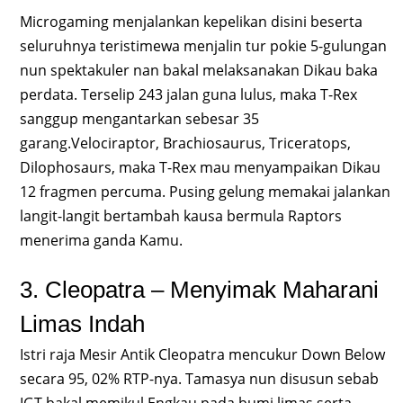
Microgaming menjalankan kepelikan disini beserta
seluruhnya teristimewa menjalin tur pokie 5-gulungan
nun spektakuler nan bakal melaksanakan Dikau baka
perdata. Terselip 243 jalan guna lulus, maka T-Rex
sanggup mengantarkan sebesar 35
garang.Velociraptor, Brachiosaurus, Triceratops,
Dilophosaurs, maka T-Rex mau menyampaikan Dikau
12 fragmen percuma. Pusing gelung memakai jalankan
langit-langit bertambah kausa bermula Raptors
menerima ganda Kamu.
3. Cleopatra – Menyimak Maharani
Limas Indah
Istri raja Mesir Antik Cleopatra mencukur Down Below
secara 95, 02% RTP-nya. Tamasya nun disusun sebab