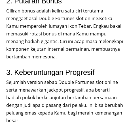
2. Putaran Bonus
Giliran bonus adalah keliru satu ciri terutama
menggaet asal Double Fortunes slot online.Ketika
Kamu memperoleh lumayan ikon Tebar, Engkau bakal
memasuki rotasi bonus di mana Kamu mampu
menang hadiah gigantic. Ciri ini acap masa melengkapi
komponen kejutan internal permainan, membuatnya
bertambah memesona.
3. Keberuntungan Progresif
Sejumlah version sebab Double Fortunes slot online
serta menawarkan jackpot progresif, apa berarti
hadiah pokok berkelanjutan bertambah bersamaan
dengan judi apa dipasang dari pelaku. Ini bisa berubah
peluang emas kepada Kamu bagi meraih kemenangan
besar!