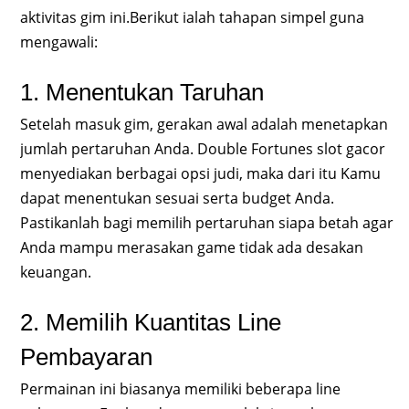
aktivitas gim ini.Berikut ialah tahapan simpel guna
mengawali:
1. Menentukan Taruhan
Setelah masuk gim, gerakan awal adalah menetapkan
jumlah pertaruhan Anda. Double Fortunes slot gacor
menyediakan berbagai opsi judi, maka dari itu Kamu
dapat menentukan sesuai serta budget Anda.
Pastikanlah bagi memilih pertaruhan siapa betah agar
Anda mampu merasakan game tidak ada desakan
keuangan.
2. Memilih Kuantitas Line
Pembayaran
Permainan ini biasanya memiliki beberapa line