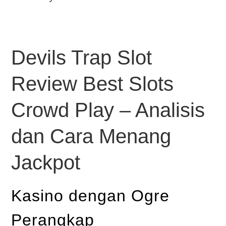
Devils Trap Slot
Review Best Slots
Crowd Play – Analisis
dan Cara Menang
Jackpot
Kasino dengan Ogre
Perangkap