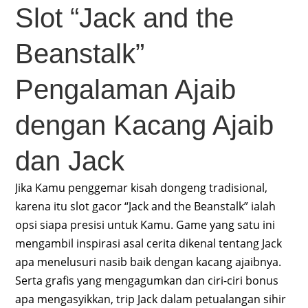
Slot “Jack and the
Beanstalk”
Pengalaman Ajaib
dengan Kacang Ajaib
dan Jack
Jika Kamu penggemar kisah dongeng tradisional,
karena itu slot gacor “Jack and the Beanstalk” ialah
opsi siapa presisi untuk Kamu. Game yang satu ini
mengambil inspirasi asal cerita dikenal tentang Jack
apa menelusuri nasib baik dengan kacang ajaibnya.
Serta grafis yang mengagumkan dan ciri-ciri bonus
apa mengasyikkan, trip Jack dalam petualangan sihir