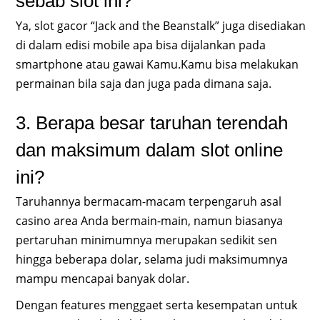
sebab slot ini?
Ya, slot gacor “Jack and the Beanstalk” juga disediakan
di dalam edisi mobile apa bisa dijalankan pada
smartphone atau gawai Kamu.Kamu bisa melakukan
permainan bila saja dan juga pada dimana saja.
3. Berapa besar taruhan terendah
dan maksimum dalam slot online
ini?
Taruhannya bermacam-macam terpengaruh asal
casino area Anda bermain-main, namun biasanya
pertaruhan minimumnya merupakan sedikit sen
hingga beberapa dolar, selama judi maksimumnya
mampu mencapai banyak dolar.
Dengan features menggaet serta kesempatan untuk