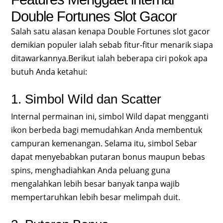
Double Fortunes Slot Gacor
Salah satu alasan kenapa Double Fortunes slot gacor
demikian populer ialah sebab fitur-fitur menarik siapa
ditawarkannya.Berikut ialah beberapa ciri pokok apa
butuh Anda ketahui:
1. Simbol Wild dan Scatter
Internal permainan ini, simbol Wild dapat mengganti
ikon berbeda bagi memudahkan Anda membentuk
campuran kemenangan. Selama itu, simbol Sebar
dapat menyebabkan putaran bonus maupun bebas
spins, menghadiahkan Anda peluang guna
mengalahkan lebih besar banyak tanpa wajib
mempertaruhkan lebih besar melimpah duit.