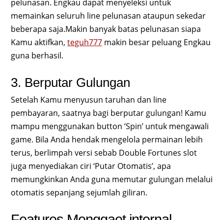
pelunasan. Engkau dapat menyeleksi untuk
memainkan seluruh line pelunasan ataupun sekedar
beberapa saja.Makin banyak batas pelunasan siapa
Kamu aktifkan,
teguh777
makin besar peluang Engkau
guna berhasil.
3. Berputar Gulungan
Setelah Kamu menyusun taruhan dan line
pembayaran, saatnya bagi berputar gulungan! Kamu
mampu menggunakan button ‘Spin’ untuk mengawali
game. Bila Anda hendak mengelola permainan lebih
terus, berlimpah versi sebab Double Fortunes slot
juga menyediakan ciri ‘Putar Otomatis’, apa
memungkinkan Anda guna memutar gulungan melalui
otomatis sepanjang sejumlah giliran.
Features Menggaet internal