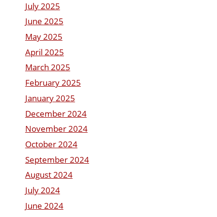
July 2025
June 2025
May 2025
April 2025
March 2025
February 2025
January 2025
December 2024
November 2024
October 2024
September 2024
August 2024
July 2024
June 2024