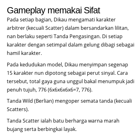
Gameplay memakai Sifat
Pada setiap bagian, Dikau mengamati karakter
arbitrer (kecuali Scatter) dalam bersandarkan lilitan,
nan berlaku seperti Tanda Pengasingan. Di setiap
karakter dengan setimpal dalam gelung dibagi sebagai
hamil karakter.
Pada kedudukan model, Dikau menyimpan segenap
15 karakter nun dipotong sebagai perut sinyal. Cara
tersebut, total gaya guna unggul bakal menumpuk jadi
penuh tujuh, 776 (6x6x6x6x6=7, 776).
Tanda Wild (Berlian) mengoper semata tanda (kecuali
Scatters).
Tanda Scatter ialah batu berharga warna marah
bujang serta berbingkai layak.