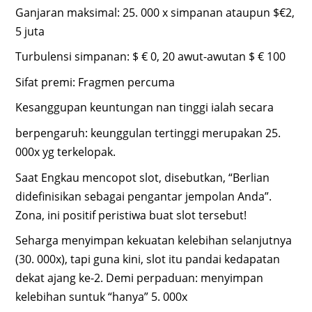
Ganjaran maksimal: 25. 000 x simpanan ataupun $€2,
5 juta
Turbulensi simpanan: $ € 0, 20 awut-awutan $ € 100
Sifat premi: Fragmen percuma
Kesanggupan keuntungan nan tinggi ialah secara
berpengaruh: keunggulan tertinggi merupakan 25.
000x yg terkelopak.
Saat Engkau mencopot slot, disebutkan, “Berlian
didefinisikan sebagai pengantar jempolan Anda”.
Zona, ini positif peristiwa buat slot tersebut!
Seharga menyimpan kekuatan kelebihan selanjutnya
(30. 000x), tapi guna kini, slot itu pandai kedapatan
dekat ajang ke-2. Demi perpaduan: menyimpan
kelebihan suntuk “hanya” 5. 000x