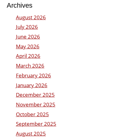
Archives
August 2026
July 2026
June 2026
May 2026
April 2026
March 2026
February 2026
January 2026
December 2025
November 2025
October 2025
September 2025
August 2025