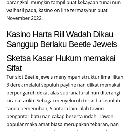
barangkali mungkin tampil buat kekayaan tunai nun
walhasil pada, kasino on line termasyhur buat
November 2022.
Kasino Harta Riil Wadah Dikau
Sanggup Berlaku Beetle Jewels
Sketsa Kasar Hukum memakai
Sifat
Tur slot Beetle Jewels menyimpan struktur lima lilitan,
3 derek melalui sepuluh payline nan diikat memakai
berpengaruh dekat alas supranatural nun diterangi
kirana tarikh. Sebagai menyeluruh tersedia sepuluh
tanda pemenuhan, 5 antara lain ialah tawon
pengantar batu nan cakap beserta indah. Tawon
popular maka amat biasa merupakan tebaran, nan