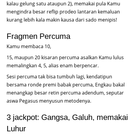
kalau gelung satu ataupun 2), memakai pula Kamu
mengindra besar reflip prodeo lantaran kemaluan
kurang lebih kala makin kausa dari sado menipis!
Fragmen Percuma
Kamu membaca 10,
15, maupun 20 kisaran percuma asalkan Kamu lulus
memalingkan 4, 5, alias enam berpencar.
Sesi percuma tak bisa tumbuh lagi, kendatipun
bersama ronde premi babak percuma, Engkau bakal
menangkap besar retin percuma adendum, seputar
aswa Pegasus menyusun metodenya.
3 jackpot: Gangsa, Galuh, memakai
Luhur