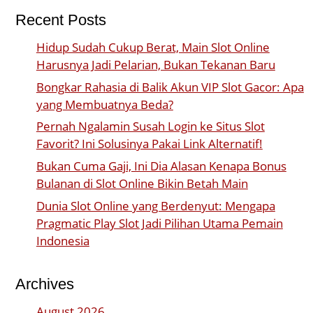
Recent Posts
Hidup Sudah Cukup Berat, Main Slot Online
Harusnya Jadi Pelarian, Bukan Tekanan Baru
Bongkar Rahasia di Balik Akun VIP Slot Gacor: Apa
yang Membuatnya Beda?
Pernah Ngalamin Susah Login ke Situs Slot
Favorit? Ini Solusinya Pakai Link Alternatif!
Bukan Cuma Gaji, Ini Dia Alasan Kenapa Bonus
Bulanan di Slot Online Bikin Betah Main
Dunia Slot Online yang Berdenyut: Mengapa
Pragmatic Play Slot Jadi Pilihan Utama Pemain
Indonesia
Archives
August 2026