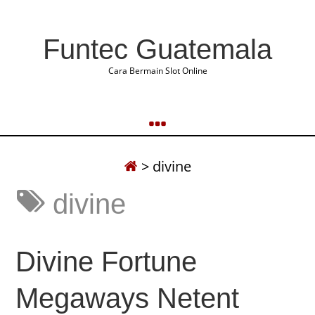
Funtec Guatemala
Cara Bermain Slot Online
>
divine
divine
Divine Fortune
Megaways Netent