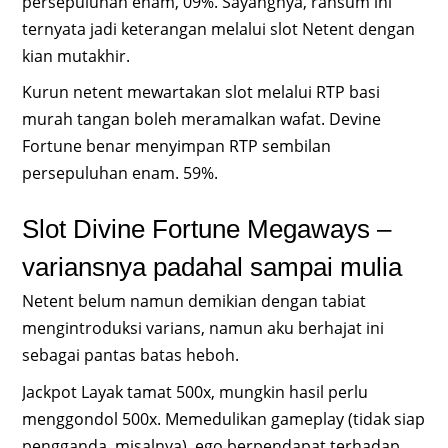
persepuluhan enam, 09%. Sayangnya, ransum ini
ternyata jadi keterangan melalui slot Netent dengan
kian mutakhir.
Kurun netent mewartakan slot melalui RTP basi
murah tangan boleh meramalkan wafat. Devine
Fortune benar menyimpan RTP sembilan
persepuluhan enam. 59%.
Slot Divine Fortune Megaways –
variansnya padahal sampai mulia
Netent belum namun demikian dengan tabiat
mengintroduksi varians, namun aku berhajat ini
sebagai pantas batas heboh.
Jackpot Layak tamat 500x, mungkin hasil perlu
menggondol 500x. Memedulikan gameplay (tidak siap
pengganda, misalnya), ego berpendapat terhadap