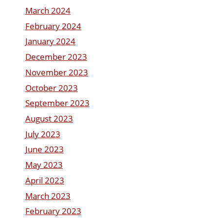
March 2024
February 2024
January 2024
December 2023
November 2023
October 2023
September 2023
August 2023
July 2023
June 2023
May 2023
April 2023
March 2023
February 2023