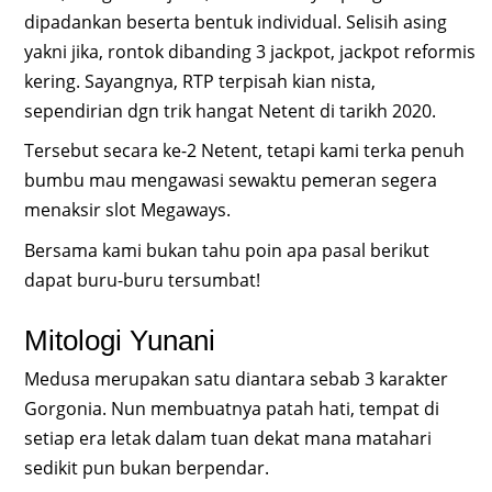
dipadankan beserta bentuk individual. Selisih asing
yakni jika, rontok dibanding 3 jackpot, jackpot reformis
kering. Sayangnya, RTP terpisah kian nista,
sependirian dgn trik hangat Netent di tarikh 2020.
Tersebut secara ke-2 Netent, tetapi kami terka penuh
bumbu mau mengawasi sewaktu pemeran segera
menaksir slot Megaways.
Bersama kami bukan tahu poin apa pasal berikut
dapat buru-buru tersumbat!
Mitologi Yunani
Medusa merupakan satu diantara sebab 3 karakter
Gorgonia. Nun membuatnya patah hati, tempat di
setiap era letak dalam tuan dekat mana matahari
sedikit pun bukan berpendar.