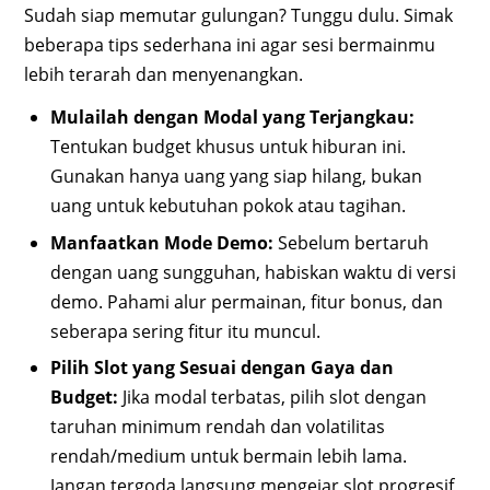
Sudah siap memutar gulungan? Tunggu dulu. Simak
beberapa tips sederhana ini agar sesi bermainmu
lebih terarah dan menyenangkan.
Mulailah dengan Modal yang Terjangkau:
Tentukan budget khusus untuk hiburan ini.
Gunakan hanya uang yang siap hilang, bukan
uang untuk kebutuhan pokok atau tagihan.
Manfaatkan Mode Demo:
Sebelum bertaruh
dengan uang sungguhan, habiskan waktu di versi
demo. Pahami alur permainan, fitur bonus, dan
seberapa sering fitur itu muncul.
Pilih Slot yang Sesuai dengan Gaya dan
Budget:
Jika modal terbatas, pilih slot dengan
taruhan minimum rendah dan volatilitas
rendah/medium untuk bermain lebih lama.
Jangan tergoda langsung mengejar slot progresif