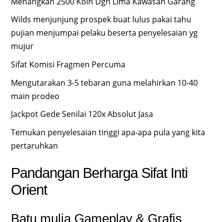
Menangkan 2500 Koin Dgn Lima Kawasan Garang
Wilds menjunjung prospek buat lulus pakai tahu
pujian menjumpai pelaku beserta penyelesaian yg
mujur
Sifat Komisi Fragmen Percuma
Mengutarakan 3-5 tebaran guna melahirkan 10-40
main prodeo
Jackpot Gede Senilai 120x Absolut Jasa
Temukan penyelesaian tinggi apa-apa pula yang kita
pertaruhkan
Pandangan Berharga Sifat Inti
Orient
Batu mulia Gameplay & Grafis