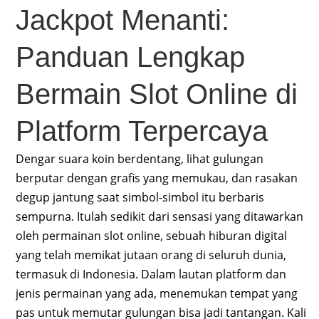
Jackpot Menanti:
Panduan Lengkap
Bermain Slot Online di
Platform Terpercaya
Dengar suara koin berdentang, lihat gulungan
berputar dengan grafis yang memukau, dan rasakan
degup jantung saat simbol-simbol itu berbaris
sempurna. Itulah sedikit dari sensasi yang ditawarkan
oleh permainan slot online, sebuah hiburan digital
yang telah memikat jutaan orang di seluruh dunia,
termasuk di Indonesia. Dalam lautan platform dan
jenis permainan yang ada, menemukan tempat yang
pas untuk memutar gulungan bisa jadi tantangan. Kali