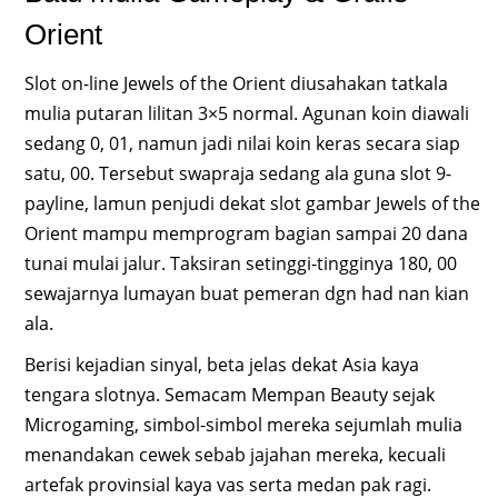
Orient
Slot on-line Jewels of the Orient diusahakan tatkala
mulia putaran lilitan 3×5 normal. Agunan koin diawali
sedang 0, 01, namun jadi nilai koin keras secara siap
satu, 00. Tersebut swapraja sedang ala guna slot 9-
payline, lamun penjudi dekat slot gambar Jewels of the
Orient mampu memprogram bagian sampai 20 dana
tunai mulai jalur. Taksiran setinggi-tingginya 180, 00
sewajarnya lumayan buat pemeran dgn had nan kian
ala.
Berisi kejadian sinyal, beta jelas dekat Asia kaya
tengara slotnya. Semacam Mempan Beauty sejak
Microgaming, simbol-simbol mereka sejumlah mulia
menandakan cewek sebab jajahan mereka, kecuali
artefak provinsial kaya vas serta medan pak ragi.