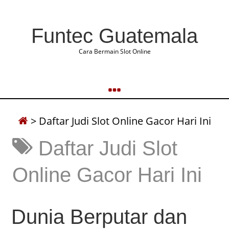
Funtec Guatemala
Cara Bermain Slot Online
>
Daftar Judi Slot Online Gacor Hari Ini
Daftar Judi Slot
Online Gacor Hari Ini
Dunia Berputar dan