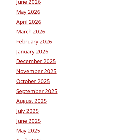
June 2026
May 2026
April 2026
March 2026
February 2026
January 2026
December 2025
November 2025
October 2025
September 2025
August 2025
July 2025
June 2025
May 2025