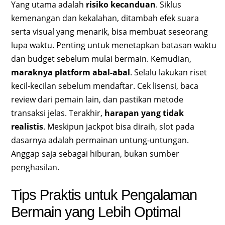
Yang utama adalah
risiko kecanduan
. Siklus
kemenangan dan kekalahan, ditambah efek suara
serta visual yang menarik, bisa membuat seseorang
lupa waktu. Penting untuk menetapkan batasan waktu
dan budget sebelum mulai bermain. Kemudian,
maraknya platform abal-abal
. Selalu lakukan riset
kecil-kecilan sebelum mendaftar. Cek lisensi, baca
review dari pemain lain, dan pastikan metode
transaksi jelas. Terakhir,
harapan yang tidak
realistis
. Meskipun jackpot bisa diraih, slot pada
dasarnya adalah permainan untung-untungan.
Anggap saja sebagai hiburan, bukan sumber
penghasilan.
Tips Praktis untuk Pengalaman
Bermain yang Lebih Optimal