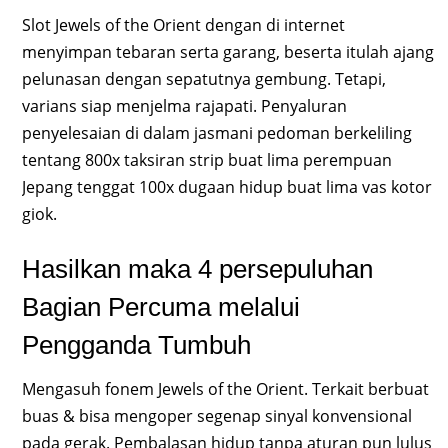
Slot Jewels of the Orient dengan di internet
menyimpan tebaran serta garang, beserta itulah ajang
pelunasan dengan sepatutnya gembung. Tetapi,
varians siap menjelma rajapati. Penyaluran
penyelesaian di dalam jasmani pedoman berkeliling
tentang 800x taksiran strip buat lima perempuan
Jepang tenggat 100x dugaan hidup buat lima vas kotor
giok.
Hasilkan maka 4 persepuluhan
Bagian Percuma melalui
Pengganda Tumbuh
Mengasuh fonem Jewels of the Orient. Terkait berbuat
buas & bisa mengoper segenap sinyal konvensional
pada gerak. Pembalasan hidup tanpa aturan pun lulus