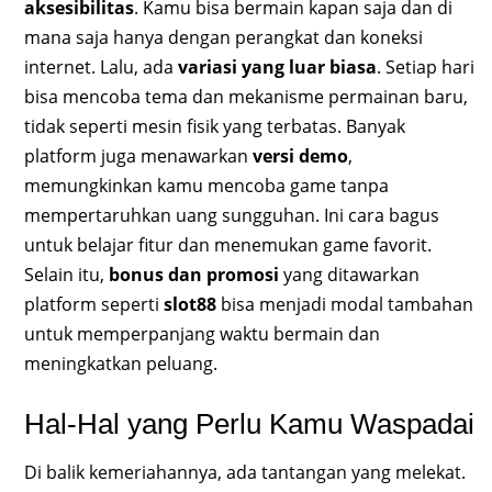
aksesibilitas
. Kamu bisa bermain kapan saja dan di
mana saja hanya dengan perangkat dan koneksi
internet. Lalu, ada
variasi yang luar biasa
. Setiap hari
bisa mencoba tema dan mekanisme permainan baru,
tidak seperti mesin fisik yang terbatas. Banyak
platform juga menawarkan
versi demo
,
memungkinkan kamu mencoba game tanpa
mempertaruhkan uang sungguhan. Ini cara bagus
untuk belajar fitur dan menemukan game favorit.
Selain itu,
bonus dan promosi
yang ditawarkan
platform seperti
slot88
bisa menjadi modal tambahan
untuk memperpanjang waktu bermain dan
meningkatkan peluang.
Hal-Hal yang Perlu Kamu Waspadai
Di balik kemeriahannya, ada tantangan yang melekat.