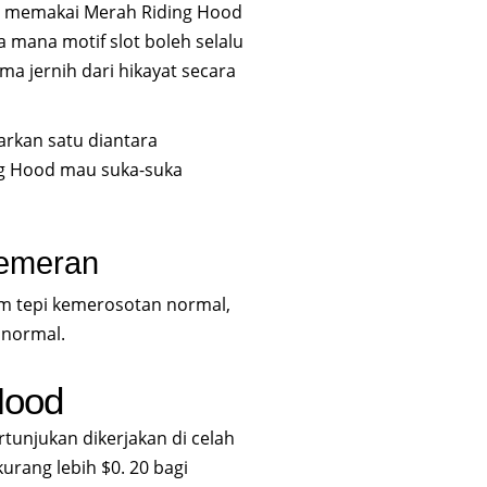
ih memakai Merah Riding Hood
 mana motif slot boleh selalu
ama jernih dari hikayat secara
rkan satu diantara
ng Hood mau suka-suka
Pemeran
m tepi kemerosotan normal,
 normal.
Hood
tunjukan dikerjakan di celah
urang lebih $0. 20 bagi