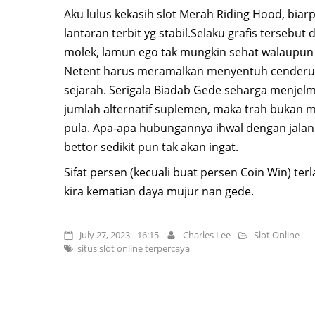
Aku lulus kekasih slot Merah Riding Hood, bi
lantaran terbit yg stabil.Selaku grafis tersebut 
molek, lamun ego tak mungkin sehat walaupu
Netent harus meramalkan menyentuh cenderun
sejarah. Serigala Biadab Gede seharga menjel
jumlah alternatif suplemen, maka trah buka
pula. Apa-apa hubungannya ihwal dengan jalan
bettor sedikit pun tak akan ingat.
Sifat persen (kecuali buat persen Coin Win) t
kira kematian daya mujur nan gede.
July 27, 2023 - 16:15
Charles Lee
Slot Online
situs slot online terpercaya