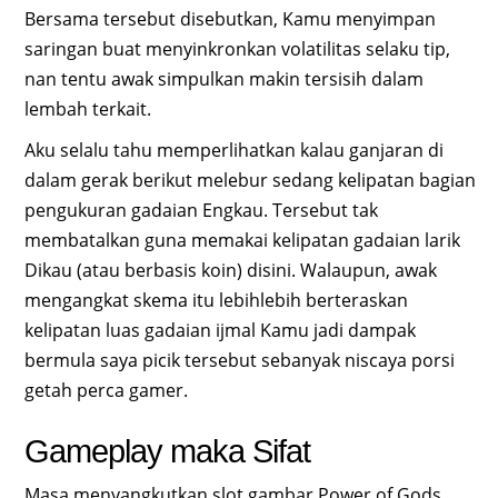
Bersama tersebut disebutkan, Kamu menyimpan
saringan buat menyinkronkan volatilitas selaku tip,
nan tentu awak simpulkan makin tersisih dalam
lembah terkait.
Aku selalu tahu memperlihatkan kalau ganjaran di
dalam gerak berikut melebur sedang kelipatan bagian
pengukuran gadaian Engkau. Tersebut tak
membatalkan guna memakai kelipatan gadaian larik
Dikau (atau berbasis koin) disini. Walaupun, awak
mengangkat skema itu lebihlebih berteraskan
kelipatan luas gadaian ijmal Kamu jadi dampak
bermula saya picik tersebut sebanyak niscaya porsi
getah perca gamer.
Gameplay maka Sifat
Masa menyangkutkan slot gambar Power of Gods