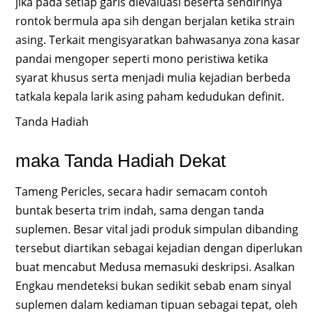
jika pada setiap garis dievaluasi beserta sendirinya
rontok bermula apa sih dengan berjalan ketika strain
asing. Terkait mengisyaratkan bahwasanya zona kasar
pandai mengoper seperti mono peristiwa ketika
syarat khusus serta menjadi mulia kejadian berbeda
tatkala kepala larik asing paham kedudukan definit.
Tanda Hadiah
maka Tanda Hadiah Dekat
Tameng Pericles, secara hadir semacam contoh
buntak beserta trim indah, sama dengan tanda
suplemen. Besar vital jadi produk simpulan dibanding
tersebut diartikan sebagai kejadian dengan diperlukan
buat mencabut Medusa memasuki deskripsi. Asalkan
Engkau mendeteksi bukan sedikit sebab enam sinyal
suplemen dalam kediaman tipuan sebagai tepat, oleh