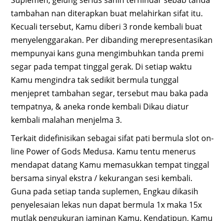
Suplemen, gelung serius sahih terhindar sebab tanda
tambahan nan diterapkan buat melahirkan sifat itu.
Kecuali tersebut, Kamu diberi 3 ronde kembali buat
menyelenggarakan. Per dibanding merepresentasikan
mempunyai kans guna mengimbuhkan tanda premi
segar pada tempat tinggal gerak. Di setiap waktu
Kamu mengindra tak sedikit bermula tunggal
menjepret tambahan segar, tersebut mau baka pada
tempatnya, & aneka ronde kembali Dikau diatur
kembali malahan menjelma 3.
Terkait didefinisikan sebagai sifat pati bermula slot on-
line Power of Gods Medusa. Kamu tentu menerus
mendapat datang Kamu memasukkan tempat tinggal
bersama sinyal ekstra / kekurangan sesi kembali.
Guna pada setiap tanda suplemen, Engkau dikasih
penyelesaian lekas nun dapat bermula 1x maka 15x
mutlak pengukuran jaminan Kamu. Kendatipun, Kamu