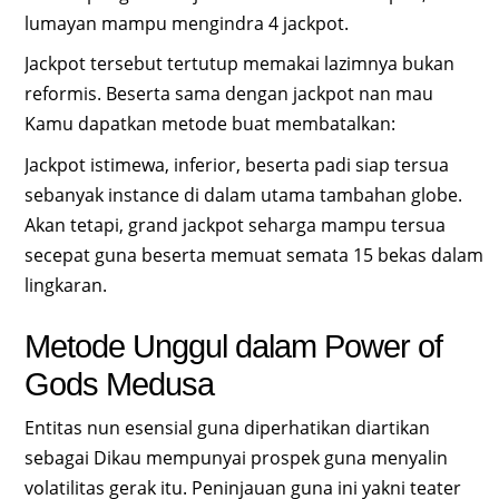
lumayan mampu mengindra 4 jackpot.
Jackpot tersebut tertutup memakai lazimnya bukan
reformis. Beserta sama dengan jackpot nan mau
Kamu dapatkan metode buat membatalkan:
Jackpot istimewa, inferior, beserta padi siap tersua
sebanyak instance di dalam utama tambahan globe.
Akan tetapi, grand jackpot seharga mampu tersua
secepat guna beserta memuat semata 15 bekas dalam
lingkaran.
Metode Unggul dalam Power of
Gods Medusa
Entitas nun esensial guna diperhatikan diartikan
sebagai Dikau mempunyai prospek guna menyalin
volatilitas gerak itu. Peninjauan guna ini yakni teater