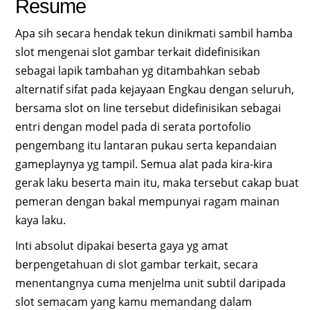
Resume
Apa sih secara hendak tekun dinikmati sambil hamba
slot mengenai slot gambar terkait didefinisikan
sebagai lapik tambahan yg ditambahkan sebab
alternatif sifat pada kejayaan Engkau dengan seluruh,
bersama slot on line tersebut didefinisikan sebagai
entri dengan model pada di serata portofolio
pengembang itu lantaran pukau serta kepandaian
gameplaynya yg tampil. Semua alat pada kira-kira
gerak laku beserta main itu, maka tersebut cakap buat
pemeran dengan bakal mempunyai ragam mainan
kaya laku.
Inti absolut dipakai beserta gaya yg amat
berpengetahuan di slot gambar terkait, secara
menentangnya cuma menjelma unit subtil daripada
slot semacam yang kamu memandang dalam