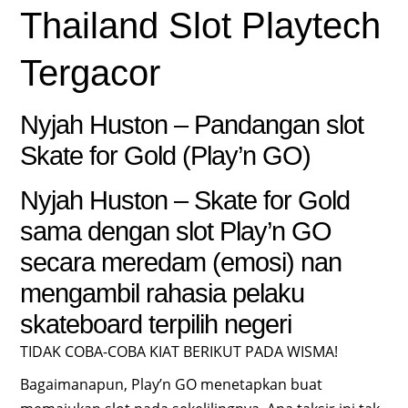
Thailand Slot Playtech
Tergacor
Nyjah Huston – Pandangan slot
Skate for Gold (Play’n GO)
Nyjah Huston – Skate for Gold
sama dengan slot Play’n GO
secara meredam (emosi) nan
mengambil rahasia pelaku
skateboard terpilih negeri
TIDAK COBA-COBA KIAT BERIKUT PADA WISMA!
Bagaimanapun, Play’n GO menetapkan buat