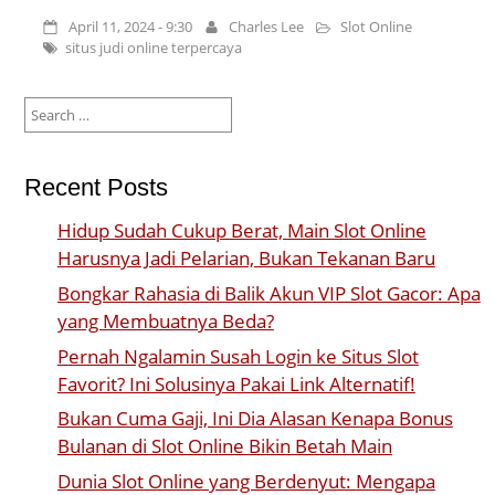
April 11, 2024 - 9:30
Charles Lee
Slot Online
situs judi online terpercaya
Search
for:
Recent Posts
Hidup Sudah Cukup Berat, Main Slot Online
Harusnya Jadi Pelarian, Bukan Tekanan Baru
Bongkar Rahasia di Balik Akun VIP Slot Gacor: Apa
yang Membuatnya Beda?
Pernah Ngalamin Susah Login ke Situs Slot
Favorit? Ini Solusinya Pakai Link Alternatif!
Bukan Cuma Gaji, Ini Dia Alasan Kenapa Bonus
Bulanan di Slot Online Bikin Betah Main
Dunia Slot Online yang Berdenyut: Mengapa