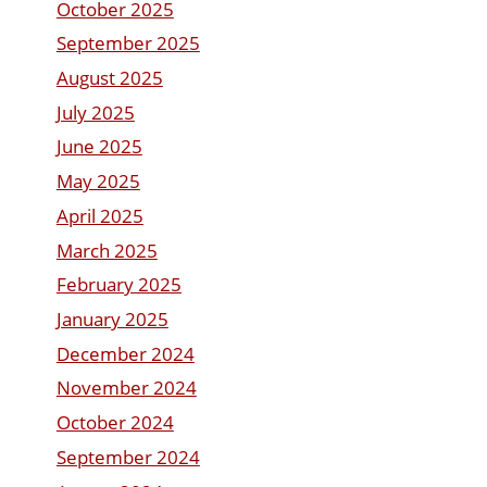
October 2025
September 2025
August 2025
July 2025
June 2025
May 2025
April 2025
March 2025
February 2025
January 2025
December 2024
November 2024
October 2024
September 2024