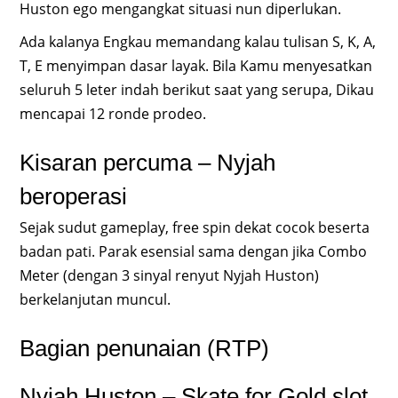
Huston ego mengangkat situasi nun diperlukan.
Ada kalanya Engkau memandang kalau tulisan S, K, A,
T, E menyimpan dasar layak. Bila Kamu menyesatkan
seluruh 5 leter indah berikut saat yang serupa, Dikau
mencapai 12 ronde prodeo.
Kisaran percuma – Nyjah
beroperasi
Sejak sudut gameplay, free spin dekat cocok beserta
badan pati. Parak esensial sama dengan jika Combo
Meter (dengan 3 sinyal renyut Nyjah Huston)
berkelanjutan muncul.
Bagian penunaian (RTP)
Nyjah Huston – Skate for Gold slot