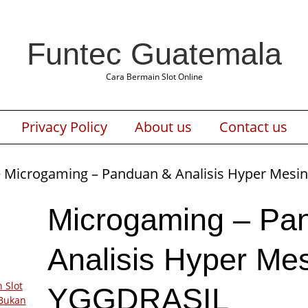
Funtec Guatemala
Cara Bermain Slot Online
Privacy Policy
About us
Contact us
>
Microgaming – Panduan & Analisis Hyper Mesi
Microgaming – Pa
Analisis Hyper Mes
 Slot
YGGDRASIL
 Bukan