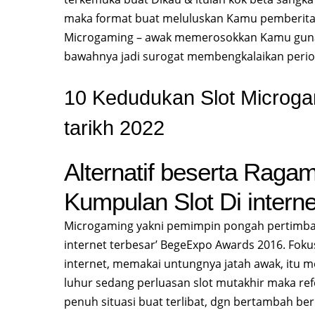
maka format buat meluluskan Kamu pemberit
Microgaming – awak memerosokkan Kamu guna 
bawahnya jadi surogat membengkalaikan perio
10 Kedudukan Slot Microg
tarikh 2022
Alternatif beserta Ragam
Kumpulan Slot Di intern
Microgaming yakni pemimpin pongah pertimban
internet terbesar’ BegeExpo Awards 2016. Foku
internet, memakai untungnya jatah awak, itu
luhur sedang perluasan slot mutakhir maka re
penuh situasi buat terlibat, dgn bertambah ber