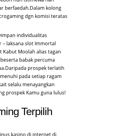
ar berfaedah.Dalam kolong
crogaming dgn komisi teratas
mpan individualitas
– laksana slot Immortal
 Kabut Moolah alias tagan
, beserta babak percuma
a.Daripada prospek terlatih
memenuhi pada setiap ragam
kait selalu menayangkan
ng prospek Kamu guna lulus!
ing Terpilih
us kasino di internet di