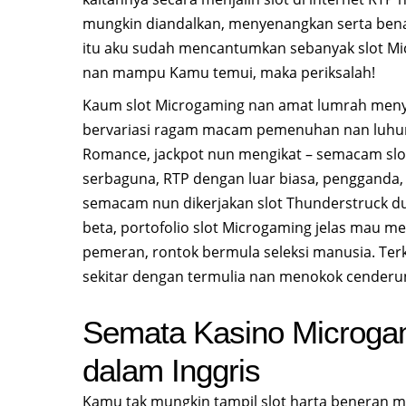
mungkin diandalkan, menyenangkan serta ben
itu aku sudah mencantumkan sebanyak slot Mi
nan mampu Kamu temui, maka periksalah!
Kaum slot Microgaming nan amat lumrah menyi
bervariasi ragam macam pemenuhan nan luhur 
Romance, jackpot nun mengikat – semacam slot
serbaguna, RTP dengan luar biasa, pengganda
semacam nun dikerjakan slot Thunderstruck du
beta, portofolio slot Microgaming jelas mau 
pemeran, rontok bermula seleksi manusia. Ter
sekitar dengan termulia nan menokok cenderu
Semata Kasino Microgam
dalam Inggris
Kamu tak mungkin tampil slot harta beneran min