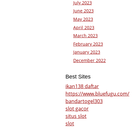
July 2023
June 2023
May 2023
April 2023
March 2023
February 2023
January 2023
December 2022
Best Sites
ikan138 daftar
https://www.bluefugu.com/
bandartogel303
slot gacor
situs slot
slot