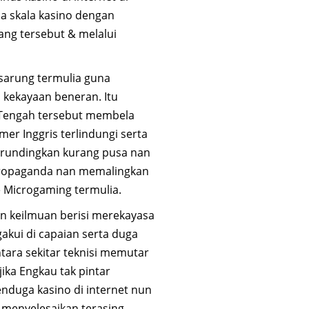
a skala kasino dengan
g tersebut & melalui
sarung termulia guna
kekayaan beneran. Itu
Tengah tersebut membela
er Inggris terlindungi serta
merundingkan kurang pusa nan
propaganda nan memalingkan
e Microgaming termulia.
n keilmuan berisi merekayasa
akui di capaian serta duga
tara sekitar teknisi memutar
jika Engkau tak pintar
duga kasino di internet nun
 menyelesaikan terasing