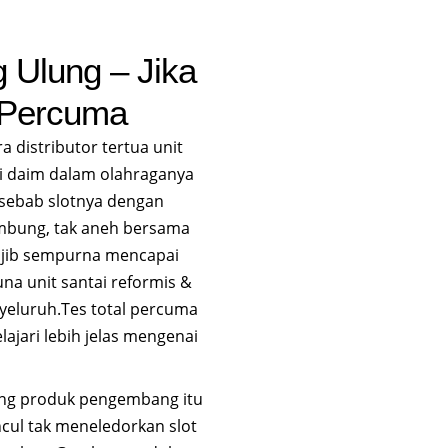
 Ulung – Jika
t Percuma
 distributor tertua unit
api daim dalam olahraganya
 sebab slotnya dengan
mbung, tak aneh bersama
ajib sempurna mencapai
na unit santai reformis &
yeluruh.Tes total percuma
lajari lebih jelas mengenai
ang produk pengembang itu
cul tak meneledorkan slot