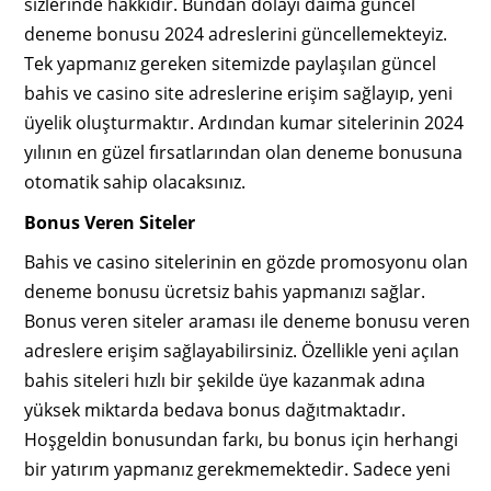
sizlerinde hakkıdır. Bundan dolayı daima güncel
deneme bonusu 2024 adreslerini güncellemekteyiz.
Tek yapmanız gereken sitemizde paylaşılan güncel
bahis ve casino site adreslerine erişim sağlayıp, yeni
üyelik oluşturmaktır. Ardından kumar sitelerinin 2024
yılının en güzel fırsatlarından olan deneme bonusuna
otomatik sahip olacaksınız.
Bonus Veren Siteler
Bahis ve casino sitelerinin en gözde promosyonu olan
deneme bonusu ücretsiz bahis yapmanızı sağlar.
Bonus veren siteler araması ile deneme bonusu veren
adreslere erişim sağlayabilirsiniz. Özellikle yeni açılan
bahis siteleri hızlı bir şekilde üye kazanmak adına
yüksek miktarda bedava bonus dağıtmaktadır.
Hoşgeldin bonusundan farkı, bu bonus için herhangi
bir yatırım yapmanız gerekmemektedir. Sadece yeni