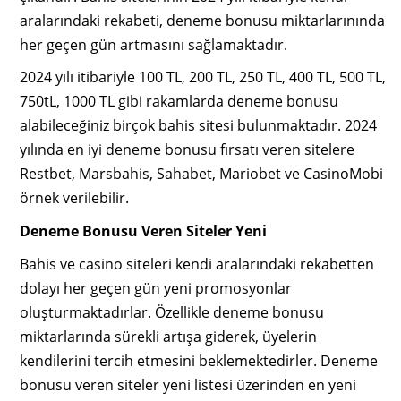
aralarındaki rekabeti, deneme bonusu miktarlarınında
her geçen gün artmasını sağlamaktadır.
2024 yılı itibariyle 100 TL, 200 TL, 250 TL, 400 TL, 500 TL,
750tL, 1000 TL gibi rakamlarda deneme bonusu
alabileceğiniz birçok bahis sitesi bulunmaktadır. 2024
yılında en iyi deneme bonusu fırsatı veren sitelere
Restbet, Marsbahis, Sahabet, Mariobet ve CasinoMobi
örnek verilebilir.
Deneme Bonusu Veren Siteler Yeni
Bahis ve casino siteleri kendi aralarındaki rekabetten
dolayı her geçen gün yeni promosyonlar
oluşturmaktadırlar. Özellikle deneme bonusu
miktarlarında sürekli artışa giderek, üyelerin
kendilerini tercih etmesini beklemektedirler. Deneme
bonusu veren siteler yeni listesi üzerinden en yeni