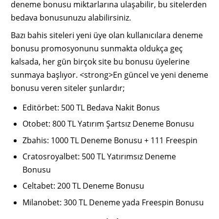
deneme bonusu miktarlarına ulaşabilir, bu sitelerden
bedava bonusunuzu alabilirsiniz.
Bazı bahis siteleri yeni üye olan kullanıcılara deneme
bonusu promosyonunu sunmakta oldukça geç
kalsada, her gün birçok site bu bonusu üyelerine
sunmaya başlıyor. <strong>En güncel ve yeni deneme
bonusu veren siteler şunlardır;
Editörbet: 500 TL Bedava Nakit Bonus
Otobet: 800 TL Yatırım Şartsız Deneme Bonusu
Zbahis: 1000 TL Deneme Bonusu + 111 Freespin
Cratosroyalbet: 500 TL Yatırımsız Deneme
Bonusu
Celtabet: 200 TL Deneme Bonusu
Milanobet: 300 TL Deneme yada Freespin Bonusu