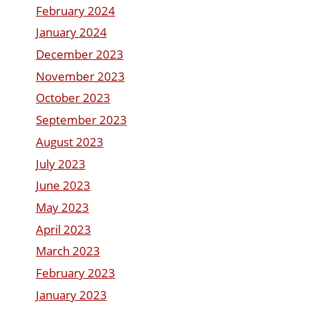
February 2024
January 2024
December 2023
November 2023
October 2023
September 2023
August 2023
July 2023
June 2023
May 2023
April 2023
March 2023
February 2023
January 2023