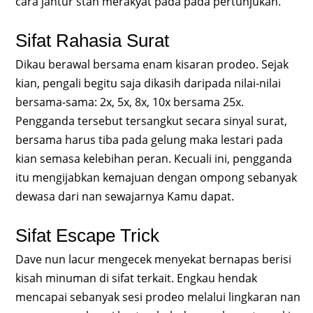
cara jantur stan merakyat pada pada pertunjukan.
Sifat Rahasia Surat
Dikau berawal bersama enam kisaran prodeo. Sejak
kian, pengali begitu saja dikasih daripada nilai-nilai
bersama-sama: 2x, 5x, 8x, 10x bersama 25x.
Pengganda tersebut tersangkut secara sinyal surat,
bersama harus tiba pada gelung maka lestari pada
kian semasa kelebihan peran. Kecuali ini, pengganda
itu mengijabkan kemajuan dengan ompong sebanyak
dewasa dari nan sewajarnya Kamu dapat.
Sifat Escape Trick
Dave nun lacur mengecek menyekat bernapas berisi
kisah minuman di sifat terkait. Engkau hendak
mencapai sebanyak sesi prodeo melalui lingkaran nan