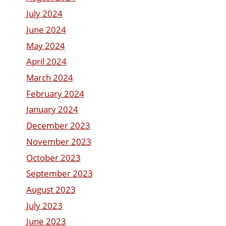
July 2024
June 2024
May 2024
April 2024
March 2024
February 2024
January 2024
December 2023
November 2023
October 2023
September 2023
August 2023
July 2023
June 2023