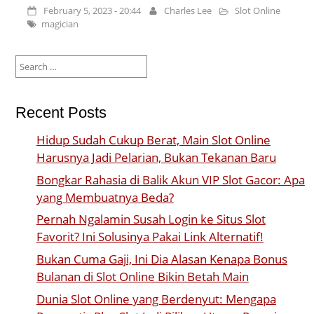
February 5, 2023 - 20:44
Charles Lee
Slot Online
magician
Search
for:
Recent Posts
Hidup Sudah Cukup Berat, Main Slot Online
Harusnya Jadi Pelarian, Bukan Tekanan Baru
Bongkar Rahasia di Balik Akun VIP Slot Gacor: Apa
yang Membuatnya Beda?
Pernah Ngalamin Susah Login ke Situs Slot
Favorit? Ini Solusinya Pakai Link Alternatif!
Bukan Cuma Gaji, Ini Dia Alasan Kenapa Bonus
Bulanan di Slot Online Bikin Betah Main
Dunia Slot Online yang Berdenyut: Mengapa