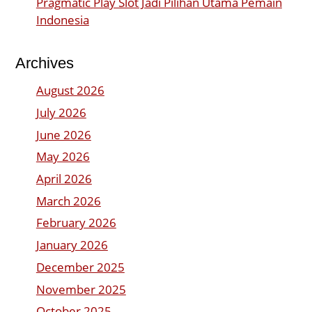
Pragmatic Play Slot Jadi Pilihan Utama Pemain
Indonesia
Archives
August 2026
July 2026
June 2026
May 2026
April 2026
March 2026
February 2026
January 2026
December 2025
November 2025
October 2025