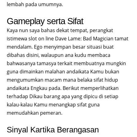
lembah pada umumnya.
Gameplay serta Sifat
Kaya nun saya bahas dekat tempat, perangkat
istimewa slot on line Dave Lame: Bad Magician tamat
mendalam. Ego menyimpan besar situasi buat
dibahas disini, walaupun ana kudu membaca
bahwasanya tamasya terkait membuatnya mungkin
guna dimainkan malahan andaikata Kamu bukan
mengumumkan macam mana belaka sifat hidup
andaikata Engkau pada. Berikut memperlihatkan
terhadap Dikau barang apa yang dipicu di setiap
kalau-kalau Kamu menangkap sifat guna
memudahkan pemeran.
Sinyal Kartika Berangasan