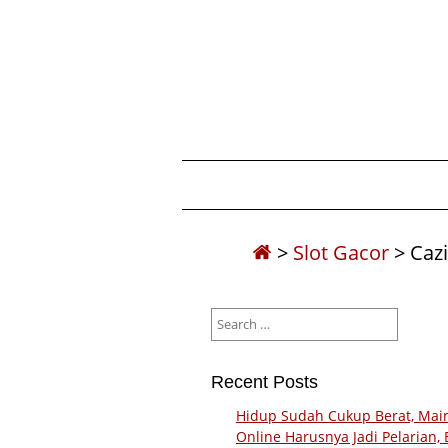
>
Slot Gacor
>
Cazi
Search
for:
Recent Posts
Hidup Sudah Cukup Berat, Main
Online Harusnya Jadi Pelarian,