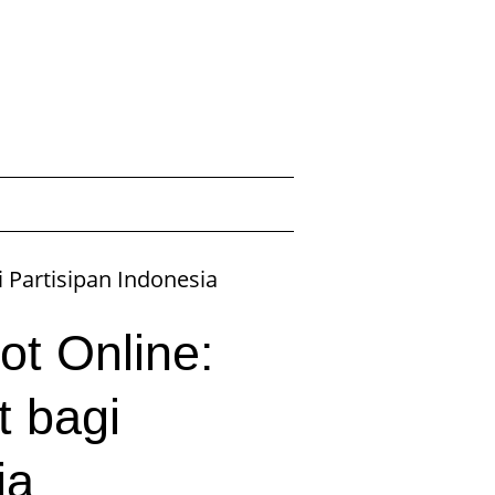
 Partisipan Indonesia
ot Online:
 bagi
ia