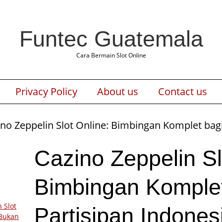
Funtec Guatemala
Cara Bermain Slot Online
Privacy Policy
About us
Contact us
no Zeppelin Slot Online: Bimbingan Komplet bagi
Cazino Zeppelin Sl
Bimbingan Komplet
 Slot
Partisipan Indones
 Bukan