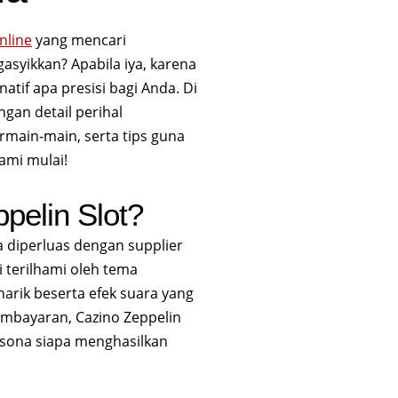
online
yang mencari
syikkan? Apabila iya, karena
atif apa presisi bagi Anda. Di
ngan detail perihal
bermain-main, serta tips guna
ami mulai!
pelin Slot?
a diperluas dengan supplier
 terilhami oleh tema
rik beserta efek suara yang
embayaran, Cazino Zeppelin
ona siapa menghasilkan