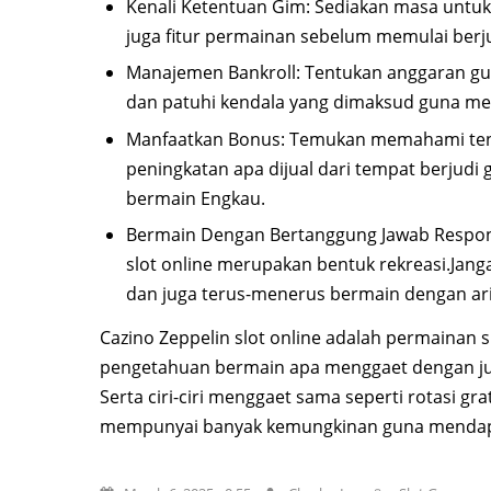
Kenali Ketentuan Gim: Sediakan masa unt
juga fitur permainan sebelum memulai berju
Manajemen Bankroll: Tentukan anggaran g
dan patuhi kendala yang dimaksud guna men
Manfaatkan Bonus: Temukan memahami ten
peningkatan apa dijual dari tempat berjud
bermain Engkau.
Bermain Dengan Bertanggung Jawab Respo
slot online merupakan bentuk rekreasi.Janga
dan juga terus-menerus bermain dengan ari
Cazino Zeppelin slot online adalah permainan
pengetahuan bermain apa menggaet dengan ju
Serta ciri-ciri menggaet sama seperti rotasi gr
mempunyai banyak kemungkinan guna mendapa