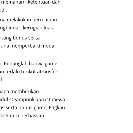
uk memahami ketentuan dan
di.
una melakukan permainan
ghindari kerugian luas.
tang bonus serta
i guna memperbaiki modal
n: Kenanglah bahwa game
n terlalu terikut atmosfer
f.
 siapa memberikan
dul steampunk apa istimewa.
atis serta bonus game, Engkau
tkan keberhasilan.