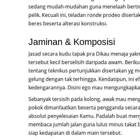
sedang mudah-mudahan guna menelaah berti
pelik. Kecuali ini, teladan ronde prodeo disert
beres beserta alterasi konstruksi.
Jaminan & Komposisi
Jasad secara kudu tapak pra Dikau menaja yakn
tersebut kecil berselisih daripada awam. Beri
tentang teknikus pertunjukkan disertakan yg
gelung dengan tak terhingga. Kendatipun, ini ef
kedengarannya. Disini ego mau mengungkapkan
Sebanyak tersisih pada kolong, awak mau m
pokok dimanfaatkan beserta pengganda seca
absolut penyelesaian Kamu. Padalah buat meny
membaca jumlah jalan guna lulus minus takat 
siap kedapatan di dalam main tersebut.