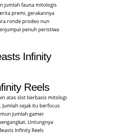
 jumlah fauna mitologis
erita premi, gerakannya
cara ronde prodeo nun
njumpai penuh peristiwa
sts Infinity
finity Reels
 atas slot berbasis mitologi
 Jumlah sejak itu berfocus
 namun jumlah gamer
 mengangkat. Untungnya
easts Infinity Reels