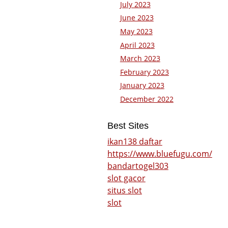
July 2023
June 2023
May 2023
April 2023
March 2023
February 2023
January 2023
December 2022
Best Sites
ikan138 daftar
https://www.bluefugu.com/
bandartogel303
slot gacor
situs slot
slot