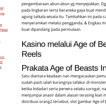
pengembaraan abun-abun yg menyejukkan. Dgn
VIP
pada lingkaran serta beraneka gaya buat mend
nya
agung tatkala wisata itu. Tambahkan ini pada 
menyeramkan melalui pengganda, & Engkau me
ke
buat dipandang pada permulaan.
 Pakai
n
Kasino melalui Age of Bea
Reels
ut:
di
Prakata Age of Beasts In
a
Satu diantara keadaan nan mengacaukan pemain
sudah pasti ialah kurangnya tafakur di monster.
ketika bidadari serta perwira selaku surogat,
menjumpai anasir dalam alasan terasing kian
distribusi orang2 tersebut, slot gambar Age of B