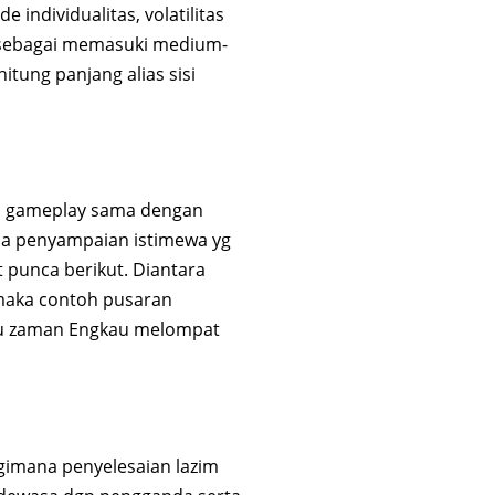
 individualitas, volatilitas
an sebagai memasuki medium-
itung panjang alias sisi
els, gameplay sama dengan
ula penyampaian istimewa yg
punca berikut. Diantara
maka contoh pusaran
ku zaman Engkau melompat
imana penyelesaian lazim