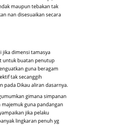
ndak maupun tebakan tak
akan nan disesuaikan secara
i jika dimensi tamasya
kut untuk buatan penutup
 menguatkan guna beragam
ektif tak secanggih
 pada Dikau aliran dasarnya.
engumumkan gimana simpanan
ra majemuk guna pandangan
ampaikan jika pelaku
banyak lingkaran penuh yg