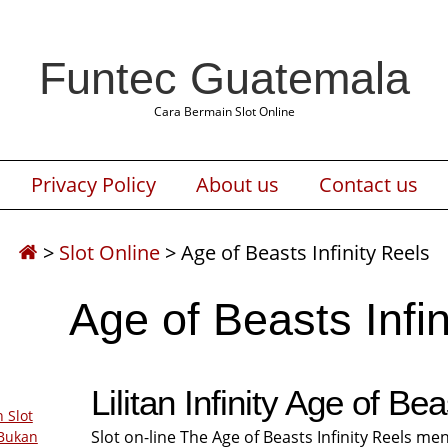
Funtec Guatemala
Cara Bermain Slot Online
Privacy Policy
About us
Contact us
>
Slot Online
>
Age of Beasts Infinity Reels
Age of Beasts Infin
Lilitan Infinity Age of Be
 Slot
Slot on-line The Age of Beasts Infinity Reels m
 Bukan