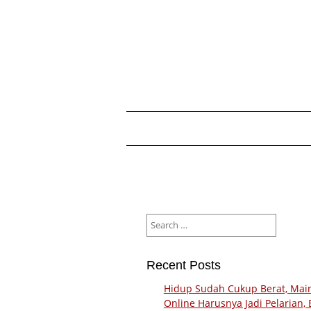
Search
for:
Recent Posts
Hidup Sudah Cukup Berat, Main
Online Harusnya Jadi Pelarian,