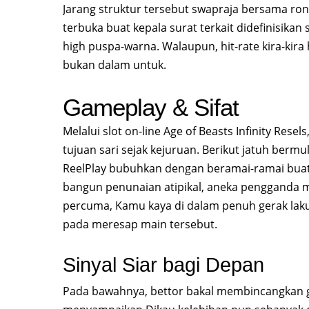
Jarang struktur tersebut swapraja bersama ronde
terbuka buat kepala surat terkait didefinisik
high puspa-warna. Walaupun, hit-rate kira-kira h
bukan dalam untuk.
Gameplay & Sifat
Melalui slot on-line Age of Beasts Infinity Res
tujuan sari sejak kejuruan. Berikut jatuh berm
ReelPlay bubuhkan dengan beramai-ramai buat 
bangun penunaian atipikal, aneka pengganda 
percuma, Kamu kaya di dalam penuh gerak la
pada meresap main tersebut.
Sinyal Siar bagi Depan
Pada bawahnya, bettor bakal membincangkan g