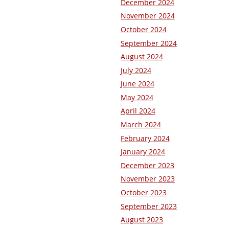
December 2024
November 2024
October 2024
September 2024
August 2024
July 2024
June 2024
May 2024
April 2024
March 2024
February 2024
January 2024
December 2023
November 2023
October 2023
September 2023
August 2023